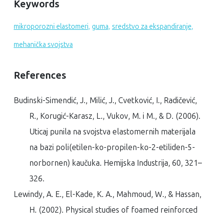
Keywords
mikroporozni elastomeri,
guma,
sredstvo za ekspandiranje,
mehanička svojstva
References
Budinski-Simendić, J., Milić, J., Cvetković, I., Radičević,
R., Korugić-Karasz, L., Vukov, M. i M., & D. (2006).
Uticaj punila na svojstva elastomernih materijala
na bazi poli(etilen-ko-propilen-ko-2-etiliden-5-
norbornen) kaučuka.
Hemijska Industrija
,
60
, 321–
326.
Lewindy, A. E., El-Kade, K. A., Mahmoud, W., & Hassan,
H. (2002). Physical studies of foamed reinforced