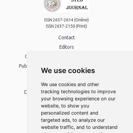
ISSN 2637-2614 (Online)
ISSN 2637-2150 (Print)
Contact
Editors
Open Access, Copyright Policy and APC
Publication Ethics and Publication Malpractice
We use cookies
Statement
Peer Review Policy
We use cookies and other
tracking technologies to improve
Digital Archiving and Preservation Policy
your browsing experience on our
Editorial Policy
website, to show you
Authors
personalized content and
targeted ads, to analyze our
Keywords
website traffic, and to understand