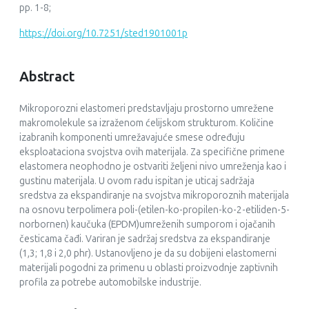
pp. 1-8;
https://doi.org/10.7251/sted1901001p
Abstract
Mikroporozni elastomeri predstavljaju prostorno umrežene
makromolekule sa izraženom ćelijskom strukturom. Količine
izabranih komponenti umrežavajuće smese određuju
eksploataciona svojstva ovih materijala. Za specifične primene
elastomera neophodno je ostvariti željeni nivo umreženja kao i
gustinu materijala. U ovom radu ispitan je uticaj sadržaja
sredstva za ekspandiranje na svojstva mikroporoznih materijala
na osnovu terpolimera poli-(etilen-ko-propilen-ko-2-etiliden-5-
norbornen) kaučuka (EPDM)umreženih sumporom i ojačanih
česticama čađi. Variran je sadržaj sredstva za ekspandiranje
(1,3; 1,8 i 2,0 phr). Ustanovljeno je da su dobijeni elastomerni
materijali pogodni za primenu u oblasti proizvodnje zaptivnih
profila za potrebe automobilske industrije.