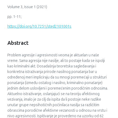
Volume 3, Issue 1 (2021)
pp. 1-11;
https://doi.org/10.7251/sted2101001s
Abstract
Problem agresije i agresivnosti veoma je aktuelan u naše
vreme. Sama agresija nije nasilje, ali to postaje kada se ispolji
kao kriminalni akt. Dosadašnja teoretska sagledavanja i
konkretna istraživanja prirode nasilnog ponašanja bar u
određenoj meri impliciraju da su mnogi poremećaji u strukturi
ponašanja (između ostalog i nasilno, kriminalno ponašanje)
jednim delom uslovljeni i poremećenim porodičnim odnosima.
Aktuelno istraživanje, oslanjajući se na teoriju afektivnog
vezivanja, imalo je za cilj da ispita da li postoje neke razlike
unutar grupe nepsihotičnih počinilaca nasilja sa različitim
obrascima porodične afektivne vezanosti u odnosu na vrstu i
nivo agresivnosti. Ispitivanje je provedeno na uzorku od 62