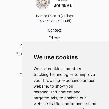
ISSN 2637-2614 (Online)
ISSN 2637-2150 (Print)
Contact
Editors
Open Access, Copyright Policy and APC
Publication Ethics and Publication Malpractice
We use cookies
Statement
Peer Review Policy
We use cookies and other
tracking technologies to improve
Digital Archiving and Preservation Policy
your browsing experience on our
Editorial Policy
website, to show you
Authors
personalized content and
targeted ads, to analyze our
Keywords
website traffic, and to understand