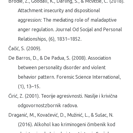
Brodie, Z., Goodall, K., Darling, S., & Mcvittie, C. (2018).
Attachment insecurity and dispositional
aggression: The mediating role of maladaptive
anger regulation.
Journal Od Socijal and Personal
Relationships
, (6), 1831–1852.
Čačić, S. (2009).
De Barros, D., & De Padua, S. (2008). Association
between personality disorder and violent
behavior pattern.
Forensic Science International
,
(1), 13–15.
Ćirić, Z. (2001).
Teorije agresivnosti. Nasilje i krivična
odgovornostzbornik radova
.
Draganić, M., Kovačević, D., Mužinić, L., & Sušac, N.
(2016). Alkohol kao kriminogeni čimbenik kod