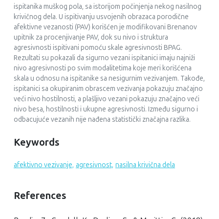
ispitanika muškog pola, sa istorijom počinjenja nekog nasilnog
krivičnog dela. U ispitivanju usvojenih obrazaca porodične
afektivne vezanosti (PAV) korišćen je modifikovani Brenanov
upitnik za procenjivanje PAV, dok su nivo i struktura
agresivnosti ispitivani pomoću skale agresivnosti BPAG.
Rezultati su pokazali da sigurno vezani ispitanici imaju najniži
nivo agresivnosti po svim modalitetima koje meri korišćena
skala u odnosu na ispitanike sa nesigurnim vezivanjem. Takođe,
ispitanici sa okupiranim obrascem vezivanja pokazuju značajno
veći nivo hostilnosti, a plašljivo vezani pokazuju značajno veći
nivo besa, hostilnosti i ukupne agresivnosti. Između sigurno i
odbacujuće vezanih nije nađena statistički značajna razlika.
Keywords
afektivno vezivanje,
agresivnost,
nasilna krivična dela
References