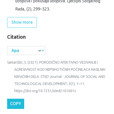
ubojstva i pokušaja ubojstva.
Ljetopis Socijalnog
Rada
, (2), 299–323.
Show more
Citation
Samardžić, S. (2021). PORODIČNO AFEKTIVNO VEZIVANJE I
AGRESIVNOST KOD NEPSIHOTIČNIH POČINILACA NASILNIH
KRIVIČNIH DELA.
STED Journal - JOURNAL OF SOCIAL AND
TECHNOLOGICAL DEVELOPMENT
,
3
(1), 1–11.
https://doi.org/10.7251/sted2101001s
COPY