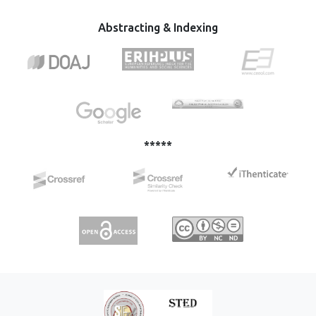
used for the adhesion of cells onto the material surfaces.
In this study, patterned scaffolds from various polymers as
Abstracting & Indexing
Polymethylacrylate (PAM), Polystyrene (PS) and
polyvinylchloride (PVC) were prepared using micro contact
printing with the soft Lithographic Technique. The
prepared materials were morphologically analyzed and cell
growth was followed by using electron scanning
microscope (SEM). Poly (dimethylsiloxane) (PDMS) molds
were prepared in different shapes and used as stamp
materials to transfer the designed patterns. The cell
*****
growth on these patterned surfaces was followed after
seeding L929 mouse fibroblasts cells. Neutral Red Uptake
Assay was applied to observe cell growth. The cell growth
experiments showed that the cells were attached to the
patterned surfaces and a significant increase in cell growth
on the surfaces were observed.