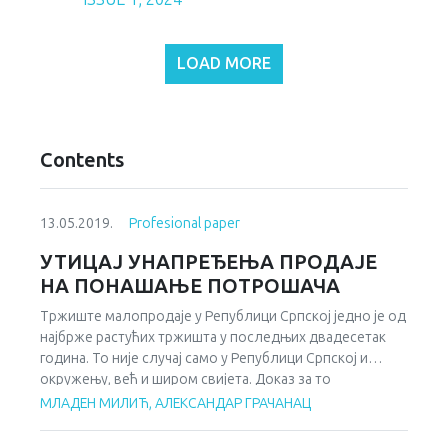
LOAD MORE
Contents
13.05.2019.
Profesional paper
УТИЦАЈ УНАПРЕЂЕЊА ПРОДАЈЕ
НА ПОНАШАЊЕ ПОТРОШАЧА
Тржиште малопродаје у Републици Српској једно је од
најбрже растућих тржишта у последњих двадесетак
година. То није случај само у Републици Српској и
окружењу, већ и широм свијета. Доказ за то
представља раст ланаца маркета, мегамаркета, тржних
МЛАДЕН МИЛИЋ, AЛЕКСАНДАР ГРАЧАНАЦ
центара и других специјализованих малопродајних
објеката. Много је лакше остварити раст на тржишту, а