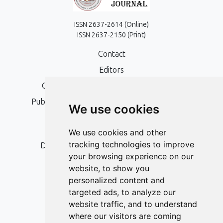
ISSN 2637-2614 (Online)
ISSN 2637-2150 (Print)
Contact
Editors
Open Access, Copyright Policy and APC
Publication Ethics and Publication Malpractice
We use cookies
Statement
Peer Review Policy
We use cookies and other
tracking technologies to improve
Digital Archiving and Preservation Policy
your browsing experience on our
Editorial Policy
website, to show you
Authors
personalized content and
targeted ads, to analyze our
Keywords
website traffic, and to understand
where our visitors are coming
Follow us on social media