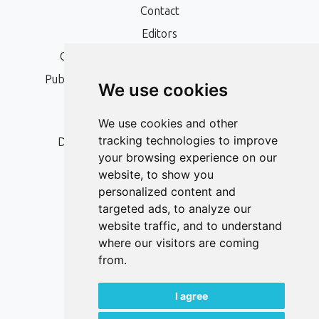
Contact
Editors
Open Access, Copyright Policy and APC
Publication Ethics and Publication Malpractice
We use cookies
Statement
Peer Review Policy
We use cookies and other
tracking technologies to improve
Digital Archiving and Preservation Policy
your browsing experience on our
Editorial Policy
website, to show you
Authors
personalized content and
targeted ads, to analyze our
Keywords
website traffic, and to understand
where our visitors are coming
Follow us on social media
from.
I agree