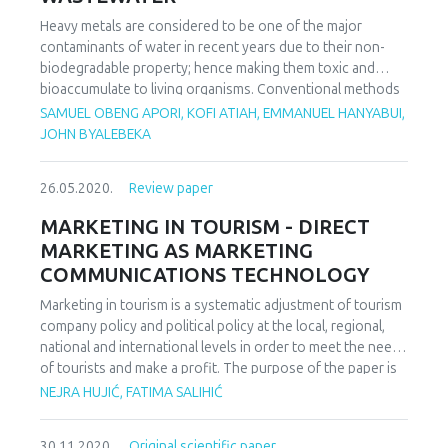
presents a review of traditional and new integrated models
Heavy metals are considered to be one of the major
for measuring the performance of enterprises in the
contaminants of water in recent years due to their non-
function of control.
biodegradable property; hence making them toxic and
bioaccumulate to living organisms. Conventional methods
such us chemical precipitation, physical treatment through
SAMUEL OBENG APORI, KOFI ATIAH, EMMANUEL HANYABUI,
ion exchange are used for removing heavy metal ions from
JOHN BYALEBEKA
water. These methods are expensive and attributed to
incomplete metals removal and high cost of treatment. In
26.05.2020.
Review paper
recent years, researchers have found alternative low cost
and effective method for removal of toxic metals through
MARKETING IN TOURISM - DIRECT
biosorption process using biological materials. Moringa
MARKETING AS MARKETING
oleifera seeds is one of the biological materials which has
COMMUNICATIONS TECHNOLOGY
effective adsorption capacity for removal of heavy metals
from water and wastewater. In this article, the seeds of
Marketing in tourism is a systematic adjustment of tourism
Moringa oleifera seeds as a low-cost biosorbent for
company policy and political policy at the local, regional,
removal of heavy metals is presented. Moringa oleifera
national and international levels in order to meet the needs
seeds is inexpensive material that contains amino acids.
of tourists and make a profit. The purpose of the paper is
The amino acid is a major constituent of the functional
to explain how direct marketing, especially as part of a
NEJRA HUJIĆ, FATIMA SALIHIĆ
groups that aids in greater ability of heavy metals removal
marketing mix, can help facilitate the exchange process in
through metal ion exchange or complexation, which is
the international and domestic tourism markets. The aim of
mainly affected by pH, biosorbent dosage, and contact
30.11.2020.
Original scientific paper