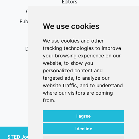
Editors
Open Access, Copyright Policy and APC
Publication Ethics and Publication Malpractice
We use cookies
Statement
Peer Review Policy
We use cookies and other
tracking technologies to improve
Digital Archiving and Preservation Policy
your browsing experience on our
Editorial Policy
website, to show you
Authors
personalized content and
targeted ads, to analyze our
Keywords
website traffic, and to understand
where our visitors are coming
Follow us on social media
from.
I agree
I decline
STED Journal - JOURNAL OF SOCIAL AND