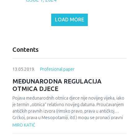
LOAD MORE
Contents
13.05.2019.
Profesional paper
MEĐUNARODNA REGULACIJA
OTMICA DJECE
Pojava međunarodnih otmica djece nije novijeg vijeka, iako
je termin „otmica“ relativno novijeg datuma. Proučavanjem
antičkih pravnih izvora (rimsko pravo, prava u antičkoj
Grčkoj, prava u Mesopotamiji, itd.) mogu se pronaći pravni
fragmenti koji govore o roditeljima koji svoje dijete
MIRO KATIĆ
„odvedu“, roditeljima koji svoje dijete „zadrže“, roditeljima
kojima dijete „pripadne“ i sl. Međunarodne otmice djece,