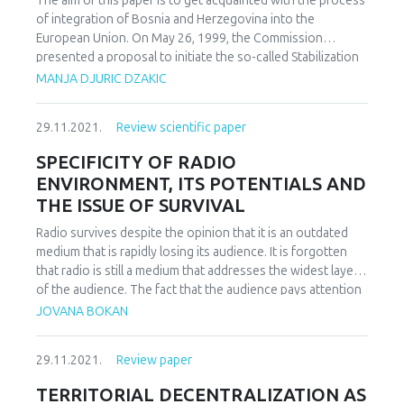
The aim of this paper is to get acquainted with the process
сајта. Посебно је наш народ у Србији, претежно на
of integration of Bosnia and Herzegovina into the
Косову и Метохији специфичан по склоности
European Union. On May 26, 1999, the Commission
информаци- оним технологијама и поверење у
presented a proposal to initiate the so-called Stabilization
интернет пословање. Хипотеза рада јесте да је
and Association Process. This was approved at the
MANJA DJURIC DZAKIC
пандемија COVID-19 променила понашање потрошача
meeting of the Council of the European Union in
и предузећа на тај начин што се већина њих
Luxembourg on June 21, 1999. The Stabilization and
преусмерила на интернет пословање. Помоћне
29.11.2021.
Review scientific paper
Association Process was formalized at the Zagreb Summit
хипотезе рада јесу да је Интернет тржиште једно од
in 2000, at which the Union reaffirmed its desire to
SPECIFICITY OF RADIO
највећих светских тржишта у развоју и друга помоћна
contribute to the consolidation of democracy and to give
ENVIRONMENT, ITS POTENTIALS AND
хипотеза јесте да уколико постоји квалитетна понуда,
decisive support to the process of reconciliation and
THE ISSUE OF SURVIVAL
корисници се лако одлучују на куповину путем
cooperation between the countries of the Western
Интернета јер она подразумева већи избор,
Balkans. The term Western Balkans is political and is used
Radio survives despite the opinion that it is an outdated
једноставно поређење цена између више продавача те
to distinguish this group of countries from previous ones
medium that is rapidly losing its audience. It is forgotten
услугу доставе на кућна врата, што значи уштеду
that have already established relations with the European
that radio is still a medium that addresses the widest layer
времена. Међутим, реално је очекивати да се у блиској
Union. Methods of analysis, synthesis, induction,
of the audience. The fact that the audience pays attention
будућности превазиђе и овај проблем, пошто
deduction, abstraction, description, compilation and
and time to the Internet leaves only additional space for
JOVANA BOKAN
технологија и у овој области веома брзо напредује.
content analysis were used in the research. The research
the development of increasingly popular forms of web
Прво питање, које се поставља при извођењу
shows that Bosnia and Herzegovina still does not
radio that appeal to the younger generations. The radio
трансакција, јесте питање поверења у оне са којима се
sufficiently meet the criteria relating to the stability of
29.11.2021.
Review paper
journalist has changed his status and is becoming
посао обавља. У електронским трансакцијама,
institutions guaranteeing democracy, the rule of law,
multidimensional, ready to go to the field, record, edit and
TERRITORIAL DECENTRALIZATION AS
пословање се одвија између две или више страна, које
human rights and respect for and protection of minorities,
address the audience. Radio may have lost its original form