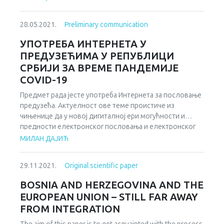
variable. The base of this paper is an empirical research
This paper is a literature review of an inter-regional
conducted in 2019. Based on the survey questionnaire,
cooperation between local governments that can lead to
data from 143 employees in the surveyed company were
28.05.2021.
Preliminary communication
development progress. In this paper an example is given of
collected. Data processing was performed on the basis of
cases in the East Java Province in which the province has
УПОТРЕБА ИНТЕРНЕТА У
statistical software for social sciences-SPSS. Descriptive
done a lot of cooperation between regions, but even so
and correlation analysis were applied in the data analysis.
ПРЕДУЗЕЋИМА У РЕПУБЛИЦИ
there are still many weaknesses that exist in the
All hypotheses tested were confirmed. Testing the
СРБИЈИ ЗА ВРЕМЕ ПАНДЕМИЈЕ
implementation of such cooperation so that development
hypotheses confirm that there is a statistically significant
COVID-19
cannot be carried out properly.
relationship between observed variables and that there is a
moderate positive correlation, which implies that
Предмет рада јесте употреба Интернета за пословање
interpersonal relationship is a factor of job satisfaction.
предузећа. Актуелност ове теме проистиче из
Main limitation of this research relates to the observation
чињенице да у новој дигиталној ери могућности и
of relationship between variables in a single business
предности електронског пословања и електронског
entity. However, the coverage of all employees in the
трговања чине значајан потенцијал који треба
МИЛАН ДАЈИЋ
conducted research and the high response rate of
искористити на најбољи и најефикаснији начин. Циљ
employees (82%) provide a good basis for data analysis
рада јесте да укаже на предности Интернета за
29.11.2021.
Original scientific paper
and giving some general conclusions. Detailed description
пословање са једне стране што штеди време, а на
of research methodology enables its repetition in other
другом месту је и новац. Али овакво пословање путе
BOSNIA AND HERZEGOVINA AND THE
organizations.
интернета има и озбиљну сметњу заживљавању онлајн
EUROPEAN UNION – STILL FAR AWAY
шопинга јер представља недовољну сигурност онлајн
FROM INTEGRATION
трансакција. Људи се и даље нерадо одлучују да број
своје кредитне картице пошаљу преко мреже или