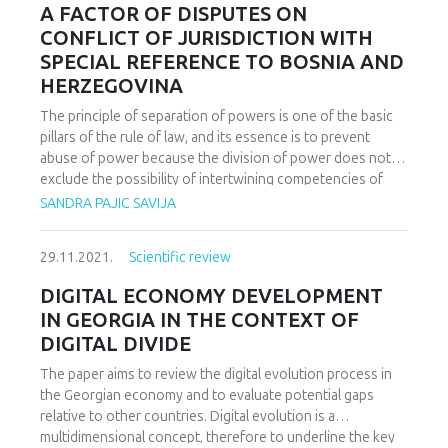
су физички раздвојене. Оно што они који нуде
A FACTOR OF DISPUTES ON
set by the Copenhagen European Council in 1993. Bosnia
but with its convergent abilities it has a new chance to
производе и услуге морају да обезбеде јесте
CONFLICT OF JURISDICTION WITH
and Herzegovina must align its constitutional framework
become among the media of first choice because young
поверење купаца и корисника услуга. У раду биће
with European standards and ensure the functionality of its
SPECIAL REFERENCE TO BOSNIA AND
people in their loneliness increasingly appreciate intimacy,
примењене Опште научне методе: анализа, синтеза,
institutions in order to be able to take on the Union’s
HERZEGOVINA
someone’s imaginary presence and the warmth of a voice.
индукција, дедукција, компаративна метода,
obligations. In this regard, it is necessary to reform the
We will especially analyze radio area in Bosnia and
статистичка, историјска метода, и друге методе
The principle of separation of powers is one of the basic
institutions so that they can effectively participate in
Herzegovina which is still awaiting the implementation of
иманентне друштвено хуманистичким наукама.
pillars of the rule of law, and its essence is to prevent
decisionmaking at EU level and implement and enforce the
radio digitalization in order to keep pace with changes in
abuse of power because the division of power does not
acquis.
the world and the environment. During that time, it is
exclude the possibility of intertwining competencies of
necessary to provide all the preconditions for overcoming
different holders of state power. Precisely because of this,
SANDRA PAJIC SAVIJA
technological limitations.
no matter in what form the division of power is realized,
conflicts between different holders of power and
29.11.2021.
Scientific review
encroachment on the competence of other holders of
power are inevitable. Disputes about conflicts of
DIGITAL ECONOMY DEVELOPMENT
jurisdiction arise under the influence of various factors,
IN GEORGIA IN THE CONTEXT OF
the most important of which is certainly the form of state
DIGITAL DIVIDE
organization, ie the degree of territorial decentralization
and the way in which the division of power at the vertical
The paper aims to review the digital evolution process in
level was achieved. Any form of decentralization, be it
the Georgian economy and to evaluate potential gaps
federal units, territorial autonomy or local self-government
relative to other countries. Digital evolution is a
units, is necessarily a source of potential conflicts
multidimensional concept, therefore to underline the key