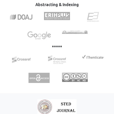
to which the socioeconomic structure is regulated, as well
Abstracting & Indexing
as the institutions and related institutions, do not form a
system that, in accordance with modern principles of
developed economies, provides efficiency and support for
economic activities, and contributes more strongly to the
goals of modern and democratic socio-political system.
Marketing, with the philosophy of its approach, strongly
determines economic and social trends, so that the
developed marketing concept in the institutions of the
*****
system is one of the conditions for stability and progress
of the country. The aim of this research is to point out that
marketing in the security structures of Bosnia and
Herzegovina is small and insufficient, that it is not at the
level that provides the best in the society and shows us
the outcome of such a situation for security and
development processes in the community.