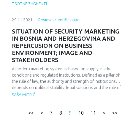
between central and non-central government. Therefore,
sectors where the digital divide is substantial between the
TSOTNE ZHGHENTI
the basic issue that arises in any form of decentralized
developed world and Georgia is essential for further, more
state, and especially the federal one, is precisely the issue
specific research. The research’s major expected outcome
of the relationship between central and noncentral
29.11.2021.
Review scientific paper
serves to fill the local academic literature gap related to
government. The paper pays special attention to Bosnia
digital development’s role in the digital economy, therefore
SITUATION OF SECURITY MARKETING
and Herzegovina, ie the issue of distribution of
it can be a basis for upcoming research in this field in
IN BOSNIA AND HERZEGOVINA AND
competencies as a factor of competition disputes and the
Georgia. This approach can be also used for other
REPERCUSION ON BUSINESS
role of the Constitutional Court in resolving these disputes
developing countries which are transforming to digital
and establishing clear boundaries between different
ENVIRONMENT; IMAGE AND
economies. It is answering the specific questions: Is there
holders of state power in the vertical.
STAKEHOLDERS
a digital gap between Georgia and other economies? And,
which digital sectors are the most or least developed?
A modern marketing system is based on supply, market
Digital development is influenced by several factors. The
conditions and regulated institutions. Defined as a pillar of
research uses digital evolution indices to measure digital
the rule of law, the authority and strength of institutions
evolution in different sectors from demand conditions to
depends on political stability, legal solutions and the rule of
institutional ecosystems.
law, efficiency of the public administration system,
SAŠA MITRIĆ
corruption, civil liberties, but also commitment to
philosophy and marketing concepts. Unfortunately, Bosnia
and Herzegovina has not yet established an appropriate
<<
<
7
8
9
10
11
>
>>
system in any of these areas and it is obvious that there is
a significant gap between the situation in this area in our
country and in the developed world. The rules according