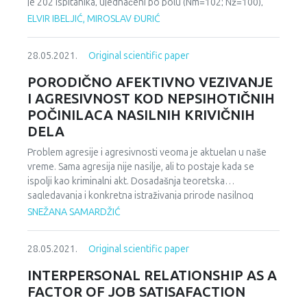
je 202 ispitanika, ujednačeni po polu (Nm=102; Nž=100),
koji dolaze sa područja grada Bihać i okoline. Za potrebe
ELVIR IBELJIĆ, MIROSLAV ĐURIĆ
istraživanja korišteni su upitnik depresivnosti, anksioznosti
i stresa (DASS skala), upitnik adverzivnih iskustava iz
28.05.2021.
Original scientific paper
djetinjstva (ACE) i upitnik porodične afektivne vezanosti
(PAVb). Nepotpunost porodice narušava porodičnu
PORODIČNO AFEKTIVNO VEZIVANJE
strukturu i remeti njeno prirodno stanje što može dovesti
I AGRESIVNOST KOD NEPSIHOTIČNIH
do patologije afektivne vezanosti koja se u našem
POČINILACA NASILNIH KRIVIČNIH
istraživanju pokazala kao značajan prediktor
DELA
internalizirajućih (simptomi anksioznosti i depresije)
promjena u ponašanja kod mladih (p.01). Nekonzistentnost
Problem agresije i agresivnosti veoma je aktuelan u naše
odnosa u porodici dovodi i do potencijalno traumatskih,
vreme. Sama agresija nije nasilje, ali to postaje kada se
adverzivnih, iskustva koja je osoba mogla da doživi u
ispolji kao kriminalni akt. Dosadašnja teoretska
periodu od rođenja do 18 godine života a čija
sagledavanja i konkretna istraživanja prirode nasilnog
simptomatologija je pokazana na statistički značajnom
ponašanja bar u određenoj meri impliciraju da su mnogi
SNEŽANA SAMARDŽIĆ
nivou (p.01) u ovom istraživanju. Istraživanja ukazuju na
poremećaji u strukturi ponašanja (između ostalog i nasilno,
konzistentne spolne razlike u kojima žene imaju intezivnije
kriminalno ponašanje) jednim delom uslovljeni i
internalizirajuće simptome od muškaraca što u ovom
28.05.2021.
Original scientific paper
poremećenim porodičnim odnosima. Aktuelno istraživanje,
istraživanju nije pokazano kroz statističku značajnost.
oslanjajući se na teoriju afektivnog vezivanja, imalo je za cilj
INTERPERSONAL RELATIONSHIP AS A
Naime, zbog razlika u adolescenciji koje postoje u stilu
da ispita da li postoje neke razlike unutar grupe
FACTOR OF JOB SATISAFACTION
suočavanja sa stresnim situacijama između muškaraca i
nepsihotičnih počinilaca nasilja sa različitim obrascima
žena, rezultati ovog istraživanja ukazuju da postoje razlike