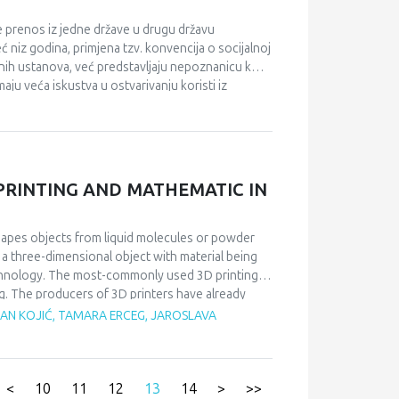
 nacionalnog identiteta, iako posmatrač sa strane
idi ni dio britanskog društva, pa je poces izlaska
 prenos iz jedne države u drugu državu
napuštanju EU.
ć niz godina, primjena tzv. konvencija o socijalnoj
tvenih ustanova, već predstavljaju nepoznanicu koja
aju veća iskustva u ostvarivanju koristi iz
i potencijali. Davanje usluga inostranim
nih usluga, a koji se ostvaruje u domaćoj
i inostrani osiguranik, kojem je usluga
 zdravstveno osiguranje, koje posredno a nekad i
bu aktivnog pristupa davanju usluga inostarnim
PRINTING AND MATHEMATIC IN
toga postignu koristi za ustanovu i za korisnika
 shapes objects from liquid molecules or powder
 a three-dimensional object with material being
technology. The most-commonly used 3D printing
g. The producers of 3D printers have already
ration this printing method in schools is the
EJAN KOJIĆ, TAMARA ERCEG, JAROSLAVA
 education. The practical application of this
lify the sophisticated theoretical concepts. 3D
cs but this platform is very often not supported
es and make education close to the science
<
10
11
12
13
14
>
>>