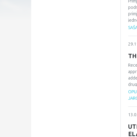
Prim
podr
prim
jedn
U ov
SAŠ
tehn
će i 
29.1
TH
Rece
appr
adde
drug
clay
OPUS
hall
JARO
subs
Fluo
13.0
by s
hall
UT
EL