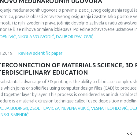
NOVU MEĐUNARODNIH UGOVORA
vo nađen balans između političkih i ekonomskih ciljeva, ovaj put u korist
om momentu ne vidi političku opravdanost takve odluke. Izgleda da je ne v
ojanje međunarodnih ugovora o pravima iz socijalnog osiguranja reguliše
 i nepredvidljiv, a javljaju se i naznake ponovnog preispitivanja odluke o 
ornicu, prava iz oblasti zdravstvenog osiguranja i zaštite. Iako postoje ve
rnosti, i iz njih izvedenih prava, još nije dovoljno zaživela u radu zdravs
gnoriše ili se njihova primjena izbjegava. Pojedine zdravstvene ustanove im
anja usluga po ugovorima, ali su i kod njih prisutne rezerve i neiskorišten
DEN IVIĆ, NIKOLA VOJVODIĆ, DALIBOR PAVLOVIĆ
snicima zdravstvenog osiguranja može se izjednačiti sa izvozom zdravstve
novi. Koristi od davanja usluga po osnovu međunarodnih sporazuma imaju 
1.2019.
Review scientific paper
hodna, i zdravstvena ustanova koja dobija novog korisnika usluga, kao i
inije može da pokrije osigurani slučaj. Cilj ovog rada je da ukaže na potre
TERCONNECTION OF MATERIALS SCIENCE, 3D 
uranicima kao i da se primjena ugovora obavi na što efikasniji način, a iz 
TERDISCIPLINARY EDUCATION
ga.
substantial advantage of 3D printing is the ability to fabricate complex
ns which joins or solidifies using computer design files (CAD) to produce
d together layer by layer. This process is considered as an industrial 
edure is a material extrusion technique called fused deposition modellin
loped prototypes for education purposes. The importance of the incorpo
LIJA BUDINSKI, ZSOLT LAVICZA, NEVENA VUKIĆ, VESNA TEOFILOVIĆ, D
. The learning experience for digital media is becoming a priority in school
NSKI-SIMENDIĆ
nique can be incorporated into a wide variety of school subjects to simp
ting is the example of cooperation within material science and mathemati
he high school curriculum, but latest trends propose different approach
<<