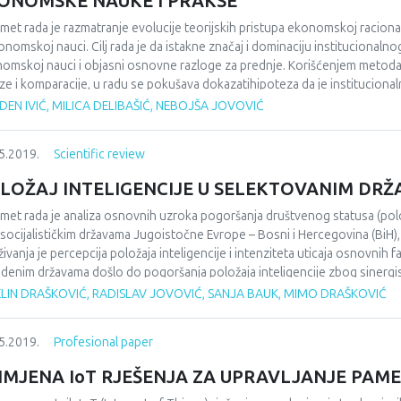
ONOMSKE NAUKE I PRAKSE
met rada je razmatranje evolucije teorijskih pristupa ekonomskoj racion
onomskoj nauci. Cilj rada je da istakne značaj i dominaciju institucional
omskoj nauci i objasni osnovne razloge za prednje. Korišćenjem metoda ap
ize i komparacije, u radu se pokušava dokazatihipoteza da je institucional
emeni razvojni princip, koji preporučuju neoinstitucionalne ekonomske t
EN IVIĆ, MILICA DELIBAŠIĆ, NEBOJŠA JOVOVIĆ
ijenih država, u kojima nema mjesta za bilo kakve monističke improvizacije (t
ašava začaj institucionalnog pluralizma za društveni i ekonomski razvoj.
5.2019.
Scientific review
LOŽAJ INTELIGENCIJE U SELEKTOVANIM DR
met rada je analiza osnovnih uzroka pogoršanja društvenog statusa (polo
socijalističkim državama Jugoistočne Evrope – Bosni i Hercegovina (BiH), Crno
aživanja je percepcija položaja inteligencije i intenziteta uticaja osnovnih 
denim državama došlo do pogoršanja položaja inteligencije zbog sinergis
 političkog, ekonomskog i institucionalnog karaktera. Korišćenjem metoda a
ELIN DRAŠKOVIĆ, RADISLAV JOVOVIĆ, SANJA BAUK, MIMO DRAŠKOVIĆ
teza. U zaključku, autori ukazuju na potrebu poboljšanja položaja inteligenc
slov za prevazilaženje postojećih institucionalnih, socijalnih, ekonomskih
5.2019.
Profesional paper
IMJENA IoT RJEŠENJA ZA UPRAVLJANJE PA