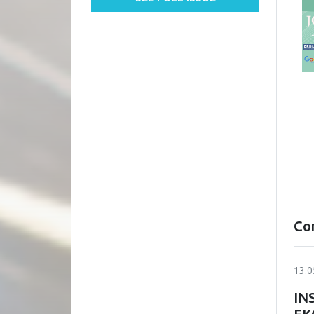
Co
13.0
IN