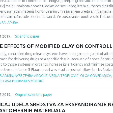
jena pametnih IoT (Internet of Things) rješenja u gradovima i stambenim il
učjima je u stalnom porastu i dolazi do sve većeg izražaja. Proces digital
jenu pametnih rješenja kontinuiranim umrežavanjem uređaja, informacija i
ostavan način, toliko jednostavan da će postojanje i upotreba IoTbiti podra
om radu je analiziran sistem upravljanja pametnim zgradama, za prikazan pr
A SALAPURA
ologije i platforme najviše zavisi od obima projekta i planiranih sredstava
investicija biti veća, dok male firme i privatna lica imaju ograničen budžet 
1.2019.
Scientific paper
E EFFECTS OF MODIFIED CLAY ON CONTROLL
ntly, controlled drug release systems have been garnering a lot of atten
oach for delivering drugs to a specific tissue. Because of a specific stru
d to those systems in order to increase its efficiency and minimize costs.
 active substance 5-Fluorouracil was studied, using halloysite clay/polyme
 was initially modified with cetyltrimethyl ammonium bromide (CTAB). Dr
 ADMIN, AYSE ZEHRA AROGUZ, VESNA TEOFLOVIĆ, OLGA GOVEDARICA, JE
oysite clays in the mixtures of polyvinyl alcohol (PVA) and sodium alginate
SLAVA BUDINSKI-SIMENDIĆ́
tances was studied in buffer solutions at different pH. The drug release 
rouracil, was observed under a UV-spectrophotometer at 266 nm. Releas
5.2019.
Original scientific paper
tudying its release in buffer solutions at different pH. The results show
oysite clay were suitable for carrying and releasing of the 5-Fluorouracil.
ICAJ UDELA SREDSTVA ZA EKSPANDIRANJE 
ASTOMERNIH MATERIJALA