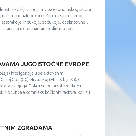
alnosti, kao ključnog principa ekonomskog izbora
nog (postracionalnog) ponašanja u savremenoj
strakcije, indukcije, dedukcije, deskriptivne
ni pluralizam dominantan i jedini mogući
eorije (NET), a dokazuje praksa svih ekonomski
ipa neoliberalizma, dirižizma i sl.).U zaljučku se
ŽAVAMA JUGOISTOČNE EVROPE
žaja) inteligencije u selektovanim
j Gori (CG), Hrvatskoj (HR) i Srbiji (SR). Cilj
faktora na njega. Polazi se od hipoteze da je u
tičkoguticaja kompleks kočionih faktora, koji su
nketiranja hipotetički se verifikuje polazna
ije i intenziviranje njene uloge u društvu, jer je
 i opštih razvojnih problema.
METNIM ZGRADAMA