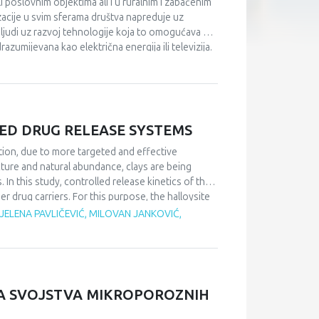
i poslovnim objektima ali i u ruralnim i zabačenim
izacije u svim sferama društva napreduje uz
 ljudi uz razvoj tehnologije koja to omogućava na
zumijevana kao električna energija ili televizija.
incip rada bez izričitog izbora tehnologije. Izbor
: velike kompanije mogu ostvariti veće uštede, ali
te su im bliža amaterska rješenja.
ED DRUG RELEASE SYSTEMS
tion, due to more targeted and effective
cture and natural abundance, clays are being
 In this study, controlled release kinetics of the
r drug carriers. For this purpose, the halloysite
ug carriers were prepared by adding modified
LENA PAVLIČEVIĆ, MILOVAN JANKOVIĆ,
. Firstly, the swelling behaviour of the prepared
kinetics from the drug carriers, loaded with 5-
e profiles of the active substance were obtained
ed that the prepared drug carriers with modified
NA SVOJSTVA MIKROPOROZNIH