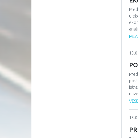
EK
Pred
u ek
ekon
anal
savr
MLAD
razv
nagl
13.0
PO
Pred
post
istr
nave
bili
VES
hipo
to u
13.0
PR